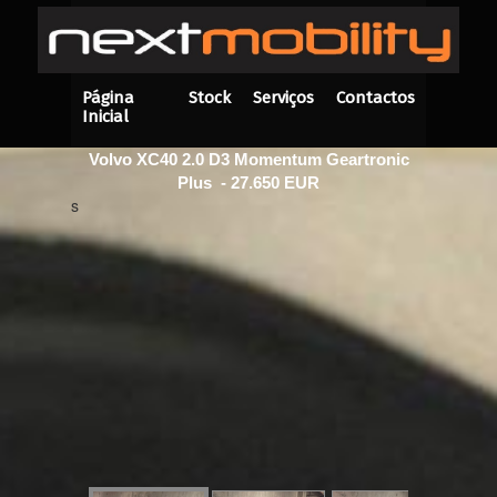
Página
Stock
Serviços
Contactos
Inicial
Volvo XC40 2.0 D3 Momentum Geartronic
Plus - 27.650 EUR
s